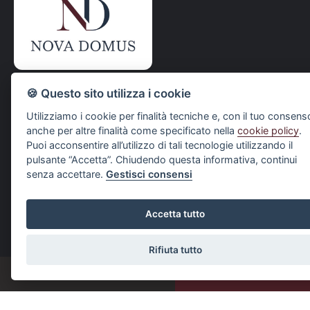
Il primo passo verso la casa che desideri
🍪 Questo sito utilizza i cookie
CONTATTI
Utilizziamo i cookie per finalità tecniche e, con il tuo consens
anche per altre finalità come specificato nella
cookie policy
.
Via Aurelia, 2
Puoi acconsentire all’utilizzo di tali tecnologie utilizzando il
19033 Castelnuovo Magra (SP)
pulsante “Accetta”. Chiudendo questa informativa, continui
senza accettare.
Gestisci consensi
info@novadomusimmobiliare.it
+39 393 9471669
Accetta tutto
SOCIAL
Rifiuta tutto
CHATTA
SCRIVICI
DOVE SIAMO