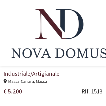
Home
In Vendita
In Affitto
Chi Siamo
Industriale/Artigianale
Massa-Carrara, Massa
Servizi
€ 5.200
Rif. 1513
Contatti
I Nostri Servizi
Lascia Una Richiesta