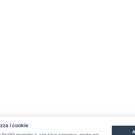
izza i cookie
A
r finalità tecniche e, con il tuo consenso, anche per